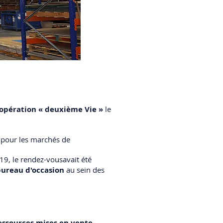
opération « deuxième Vie »
le
e pour les marchés de
9, le rendez-vousavait été
bureau d'occasion
au sein des
essources mises en vente.