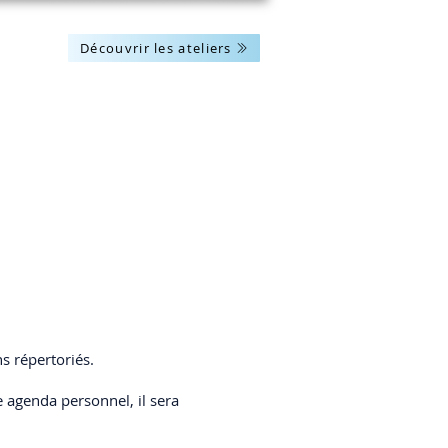
Découvrir les ateliers
Les actus
Nous contacter
ns répertoriés.
 agenda personnel, il sera