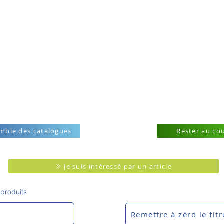
emble des catalogues
Rester au co
Je suis intéressé par un article
 produits
Remettre à zéro le fitr