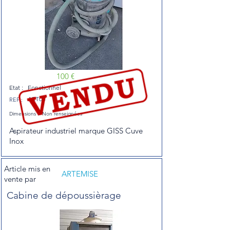
100 €
Etat :
Fonctionnel
ART03
REF :
Dimensions :
Non renseignées
Aspirateur industriel marque GISS Cuve
Inox
Article mis en
ARTEMISE
vente par
Cabine de dépoussièrage