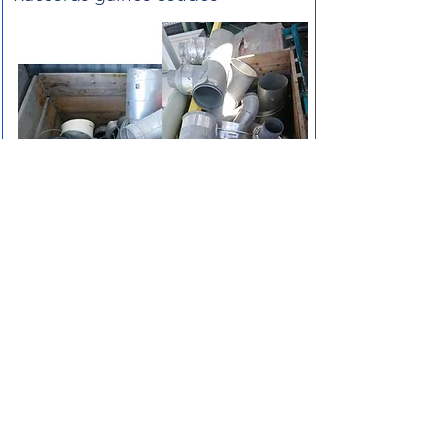
75 €
Etat :
Parfait état
ART21
REF :
Dimensions :
Selon pièce
Tarif pour le lot complet
Article mis en
ARTEMISE
vente par