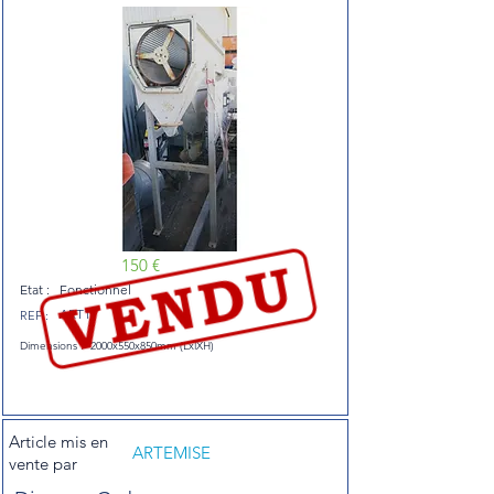
150 €
Etat :
Fonctionnel
ART11
REF :
Dimensions :
2000x550x850mm (LxlXH)
Article mis en
ARTEMISE
vente par