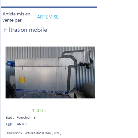
Article mis en
ARTEMISE
vente par
Filtration mobile
1 000 €
Etat :
Fonctionnel
ART05
REF :
Dimensions :
3600x900x2200mm (LxlXH)