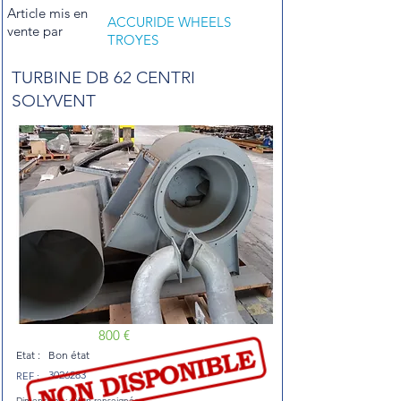
Article mis en
ACCURIDE WHEELS
vente par
TROYES
TURBINE DB 62 CENTRI
SOLYVENT
800 €
Etat :
Bon état
3026283
REF :
Dimensions :
Non renseignées