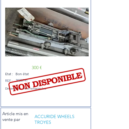
300 €
Etat :
Bon état
3025791
REF :
Dimensions :
Non renseignées
Article mis en
ACCURIDE WHEELS
vente par
TROYES