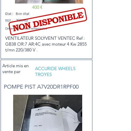
400 €
Etat :
Bon état
3026482
REF :
Dimensions :
Non renseignées
VENTILATEUR SOLYVENT VENTEC Ref :
GB38 OR:7 AR:4C avec moteur 4 Kw 2855
t/mn 220/380 V .
Article mis en
ACCURIDE WHEELS
vente par
TROYES
POMPE PIST A7V20DR1RPF00