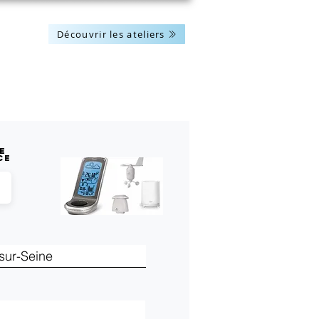
Découvrir les ateliers
Les actus
Nous contacter
e
ce