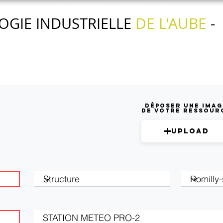
DE L'AUBE
OGIE INDUSTRIELLE
-
Nos actions
Nos services
L'agenda
Déposer une imag
de votre ressour
Upload