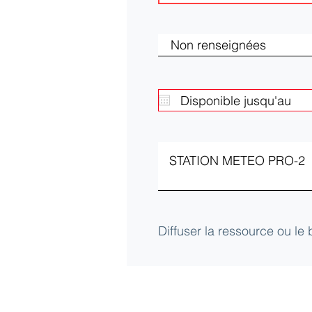
Diffuser la ressource ou le
Club d'Ecologie Industrielle de l'Aube (
Université de technologie de Troyes
12 Rue Marie Curie - CS42060 - 10004 Tro