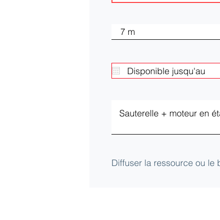
Diffuser la ressource ou le
Club d'Ecologie Industrielle de l'Aube (
Université de technologie de Troyes
12 Rue Marie Curie - CS42060 - 10004 Tro