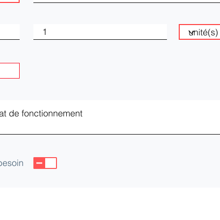
 besoin
CEIA)
yes Cedex