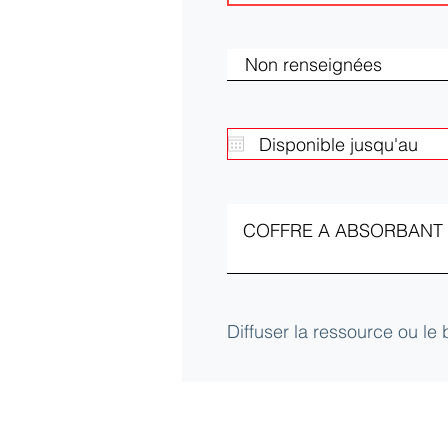
Diffuser la ressource ou le
Club d'Ecologie Industrielle de l'Aube (
Université de technologie de Troyes
12 Rue Marie Curie - CS42060 - 10004 Tro