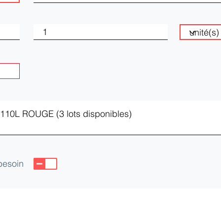
 besoin
CEIA)
yes Cedex