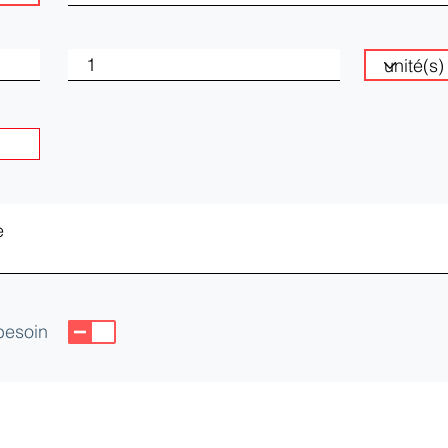
 besoin
CEIA)
yes Cedex