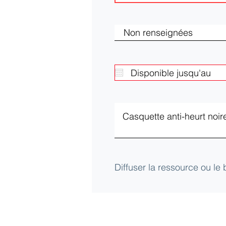
Diffuser la ressource ou le
Club d'Ecologie Industrielle de l'Aube (
Université de technologie de Troyes
12 Rue Marie Curie - CS42060 - 10004 Tro