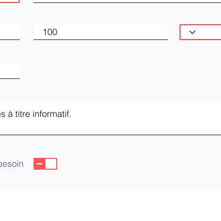
 besoin
CEIA)
yes Cedex