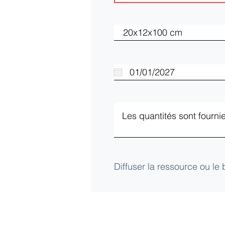
Diffuser la ressource ou le
Club d'Ecologie Industrielle de l'Aube (
Université de technologie de Troyes
12 Rue Marie Curie - CS42060 - 10004 Tro