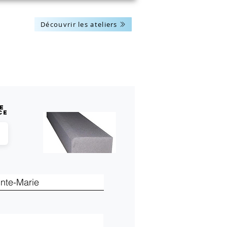
Découvrir les ateliers
Les actus
Nous contacter
e
ce