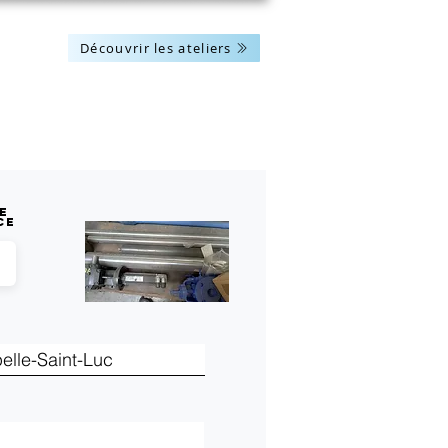
Découvrir les ateliers
Les actus
Nous contacter
e
ce