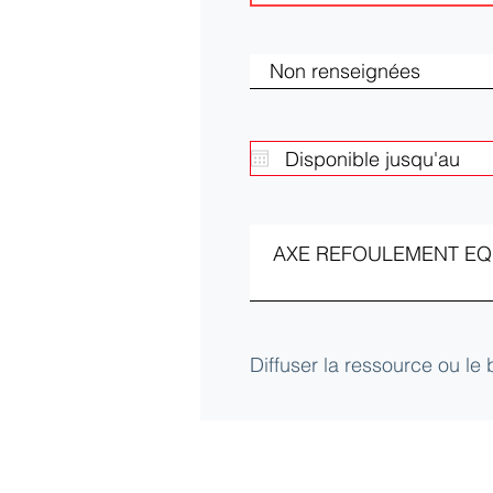
Diffuser la ressource ou le
Club d'Ecologie Industrielle de l'Aube (
Université de technologie de Troyes
12 Rue Marie Curie - CS42060 - 10004 Tro