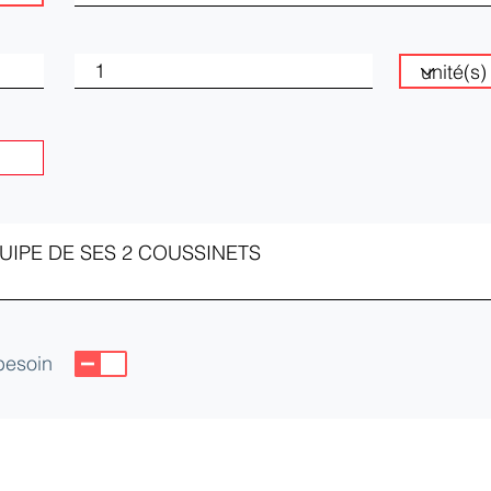
 besoin
CEIA)
yes Cedex