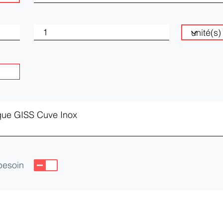
 besoin
CEIA)
yes Cedex