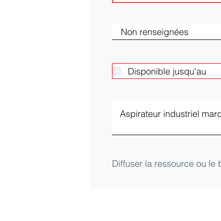
Diffuser la ressource ou le
Club d'Ecologie Industrielle de l'Aube (
Université de technologie de Troyes
12 Rue Marie Curie - CS42060 - 10004 Tro