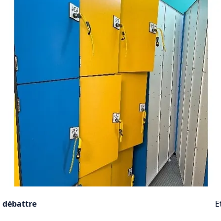
à débattre
E