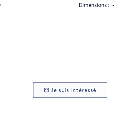
9
Dimensions :
-
Je suis intéressé
CEIA)
yes Cedex