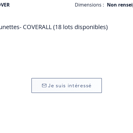
VER
Dimensions :
Non rense
ettes- COVERALL (18 lots disponibles)
Je suis intéressé
CEIA)
yes Cedex