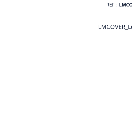
REF :
LMCO
LMCOVER_Lun
Club d'Ecologie Industrielle de l'Aube (
Université de technologie de Troyes
12 Rue Marie Curie - CS42060 - 10004 Tro
information[a]ceiaube.fr