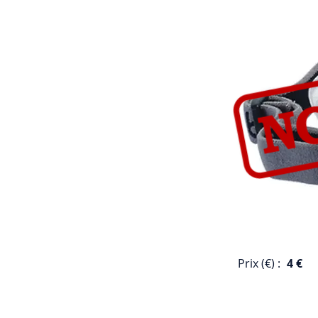
Prix (€) :
4 €