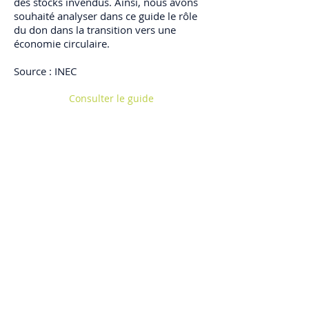
des stocks invendus. Ainsi, nous avons
souhaité analyser dans ce guide le rôle
du don dans la transition vers une
économie circulaire.
Source : INEC
Consulter le guide
En savoir plus sur le site de l'INEC
Club d'Ecologie Industrielle de l'Aube (CEIA)
Université de technologie de Troyes
12 Rue Marie Curie - CS42060 - 10004 Troyes Cedex
information[a]ceiaube.fr